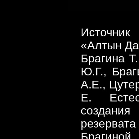
Источник
«Алтын Да
Брагина Т.
Ю.Г., Браг
А.Е., Цуте
Е. Естес
создания 
резерват
Брагиной 