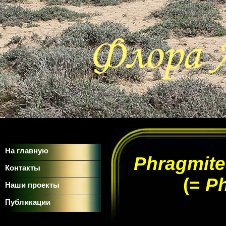
На главную
Phragmites
Контакты
(=
P
Наши проекты
Публикации