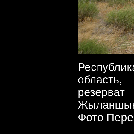
Республи
область,
резерв
Жыланшыкс
Фото Пере